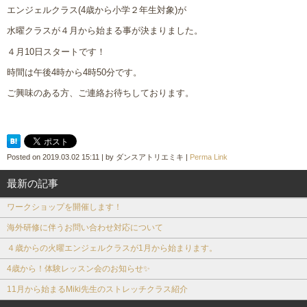
エンジェルクラス(4歳から小学２年生対象)が
水曜クラスが４月から始まる事が決まりました。
４月10日スタートです！
時間は午後4時から4時50分です。
ご興味のある方、ご連絡お待ちしております。
Posted on
2019.03.02 15:11
|
by
ダンスアトリエミキ
|
Perma Link
最新の記事
ワークショップを開催します！
海外研修に伴うお問い合わせ対応について
４歳からの火曜エンジェルクラスが1月から始まります。
4歳から！体験レッスン会のお知らせ✨
11月から始まるMiki先生のストレッチクラス紹介