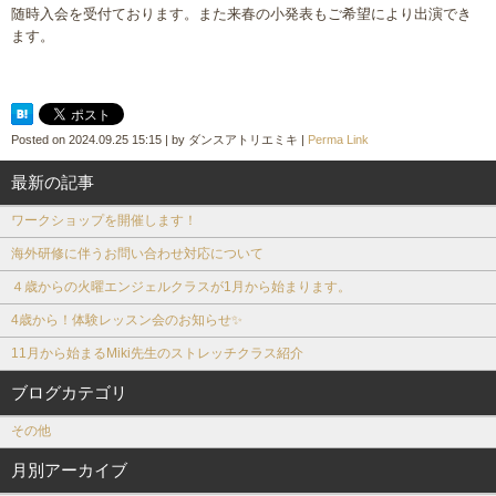
随時入会を受付ております。また来春の小発表もご希望により出演でき
ます。
Posted on
2024.09.25 15:15
|
by
ダンスアトリエミキ
|
Perma Link
最新の記事
ワークショップを開催します！
海外研修に伴うお問い合わせ対応について
４歳からの火曜エンジェルクラスが1月から始まります。
4歳から！体験レッスン会のお知らせ✨
11月から始まるMiki先生のストレッチクラス紹介
ブログカテゴリ
その他
月別アーカイブ