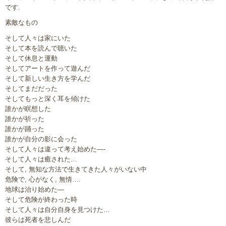
です.
素敵なもの
そして人々は家にいた
そして本を読んで聴いた
そして休息と運動
そしてアートを作って遊んだ
そして新しい生き方を学んだ
そしてまだだった
そしてもっと深く耳を傾けた
誰かが瞑想した
誰かが祈った
誰かが踊った
誰かが自分の影に会った
そして人々は違って考え始めた—-
そして人々は癒された…
そして, 無知な方法で生きてきた人々がいない中
危険で, 心がなく, 無情….
地球は治り始めた—
そして危険が終わった時
そして人々は自分自身を見つけた…
彼らは死者を悲しんだ