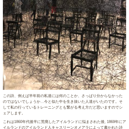
この詩、例えば半年前の私達には何のことか、さっぱり分からなかった
のではないでしょうか…今と似た中を生き抜いた人達がいたのです。そ
して私の行っているトレーニングとも繋がる考え方だど思いますのでシ
ェアします。
これは1860年代後半に荒廃したアイルランドに悩まされた後, 1869年にア
イルランドのアイルランド人キャスリーンオメアラによって書かれた詩