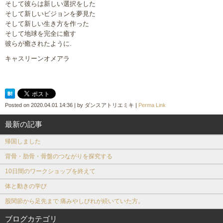
そして彼らは新しい選択をした
そして新しいビジョンを夢見た
そして新しい生き方を作った
そして地球を完全に癒す
彼らが癒されたように.
キャスリーンオメアラ
Posted on
2020.04.01 14:36
|
by
ダンスアトリエミキ
|
Perma Link
最新の記事
帰国しました
背骨・肋骨・骨盤のつながりを探究する
10日間のワークショップを終えて
体と動きの学び
股関節から足先まで 痛みやしびれが続いていた方。
ブログカテゴリ