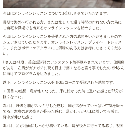
今日はオンラインレッスンについてお話しさせていただきます。
長期で海外へ行かれる方、または忙しくて通う時間の作れない方の為に
ご自宅や職場でも出来るオンラインレッスンを始めました。
今回はオンラインレッスンを受講された方の感想をいただきましたので
シェアさせていただきます。オンラインレッスン、プライベートレッス
ン、またはボディケアクラスにご興味のある方は参考になさってくださ
い。
Hさんは41歳、英会話講師のアシスタント兼事務をされています。偏頭痛
があり、左肩がガチガチに硬く目まで痛くなると言う事でしたのでHさん
に向けてプログラムを組みました。
以下、オンラインレッスン60分を3回コースで受講された感想です。
１回目 の感想 肩が軽くなった。床に転がった時に重いと感じた部分が
軽くなった。
2回目、呼吸と脳がスッキリした感じ、胸が広がっていっぱい空気を吸っ
てる、左右の肩の高さが揃った感じ、足がしっかり床に着いてる感じ、
背中が伸びた感じ
3回目、足が地面にしっかり着いている、肩が後ろに行ってる感じ、視界