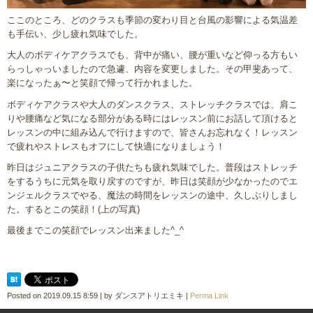
ここのところ、どのクラスも季節の変わり目と台風の影響による気温差
も手伝い、少し疲れ気味でした。
大人のボディケアクラスでも、背中が痛い、腰が重いなど仰っる方もい
らっしゃっいましたので急遽、内容を変更しました。その甲斐あって、
楽になったぁ〜と笑顔で帰って行かれました。
ボディケアクラスや大人のダンスクラス、ストレッチクラスでは、肩こ
りや腰痛など気になる部分がある時にはレッスン前にお話して頂けると
レッスンの中に組み込んで行けますので、皆さんお忘れなく！レッスン
で疲れやストレスもオフにして快適になりましょう！
昨日はジュニアクラスの子供たちも疲れ気味でした。普段はストレッチ
をするうちに元気を取り戻すのですが、昨日は笑顔が少なかったのでエ
ンジェルクラスでやる、魔法の時間をレッスンの途中、久しぶりしまし
た。するとこの笑顔！(上の写真)
最後までこの笑顔でレッスン出来ました^_^
Posted on
2019.09.15 8:59
|
by
ダンスアトリエミキ
|
Perma Link