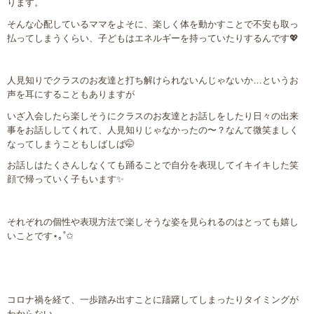
ります。
そんな心配しているママをよそに、楽しく体を動かすことで不安も取っ
払ってしまうくらい、子どもはエネルギーを持っていたりするんです
💖
人見知りでクラスのお友達と打ち解けられないんじゃないか
…
というお
声を耳にすることもありますが
いざ入会したら楽しそうにクラスのお友達とお話しをしたり日々の出来
事をお話ししてくれて、人見知りじゃなかったの〜？なんて微笑ましく
なってしまうこともしばしば
🤭
お話しはたくさんしなくても踊ることで自分を表現してイキイキした笑
顔で帰っていく子もいます
✨
それぞれの個性や表現方法で楽しそうな姿を見られるのはとっても嬉し
いことです
⋆
｡
˚
✩
コロナ禍を経て、一歩踏み出すことに躊躇してしまったりタイミングが
わからない
…