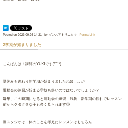
Posted on
2023.09.26 14:21
|
by
ダンスアトリエミキ
|
Perma Link
2学期が始まりました
こんばんは！講師の
YUKI
です
(*´˘`*)
夏休みも終わり新学期が始まりましたね
📖
𓂃𓈒
𓂂𓏸
運動会の練習が始まる学校も多いのではないでしょうか？
毎年、この時期になると運動会の練習、残暑、新学期の疲れでレッスン
前からクタクタな子も多く見られます
🥲
当スタジオは、体のことを考えたレッスンはもちろん