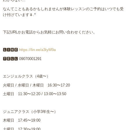
なんてこともあるかもしれませんが体験レッスンのご予約はいつでも受
け付けています
🌷
.*
下記
URL
かお電話からお気軽にお問い合わせください。
🅻🅸🅽🅴
https://lin.ee/a3tyM9a
🆃🅴🅻🅻 09070001291
エンジェルクラス（
4
歳〜）
火曜日
/
水曜日
/
木曜日
16:30
〜
17:20
土曜日
11:30
〜
12:20 / 13:00
〜
13:50
ジュニアクラス（小学
3
年生〜）
木曜日
17:45
〜
19:00
土曜日
17:30
〜
19:00