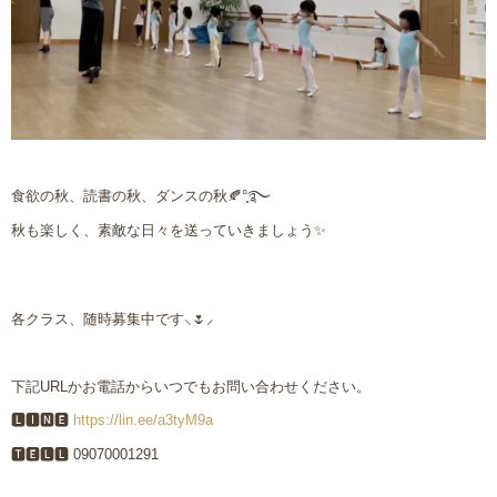
食欲の秋、読書の秋、ダンスの秋
🍂
°̥
࿐
秋も楽しく、素敵な日々を送っていきましょう
✨
各クラス、随時募集中です⸜🌷︎⸝‍
下記URLかお電話からいつでもお問い合わせください。
🅻🅸🅽🅴
https://lin.ee/a3tyM9a
🆃🅴🅻🅻 09070001291