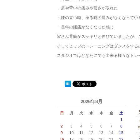
・肩や背中の痛みや硬さが取れた
・膝の立つ時、座る時の痛みがなくなってい
・長年の腰痛がなくなった感じ
皆さん背筋がスッキリと伸びていましたが、
そしてヒップのトレーニングはダンスをする
スタジオではどなたにでも出来る様々なトレ
2026年8月
日
月
火
水
木
金
土
1
2
3
4
5
6
7
8
9
10
11
12
13
14
15
16
17
18
19
20
21
22