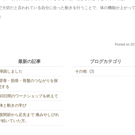
で大切だと言われている自分に合った動きを行うことで、体の機能が上がっ
！
Posted on
20
最新の記事
ブログカテゴリ
帰国しました
その他
(3)
背骨・肋骨・骨盤のつながりを探
究する
10日間のワークショップを終えて
体と動きの学び
股関節から足先まで 痛みやしびれ
が続いていた方。