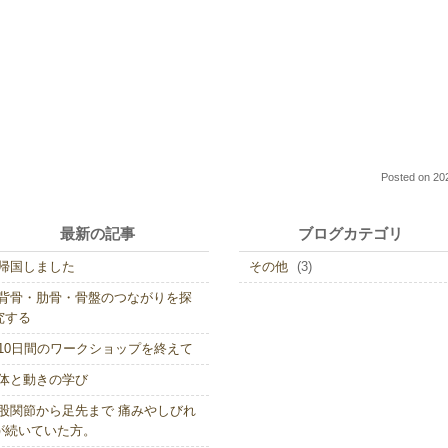
Posted on
20
最新の記事
ブログカテゴリ
帰国しました
その他
(3)
背骨・肋骨・骨盤のつながりを探
究する
10日間のワークショップを終えて
体と動きの学び
股関節から足先まで 痛みやしびれ
が続いていた方。