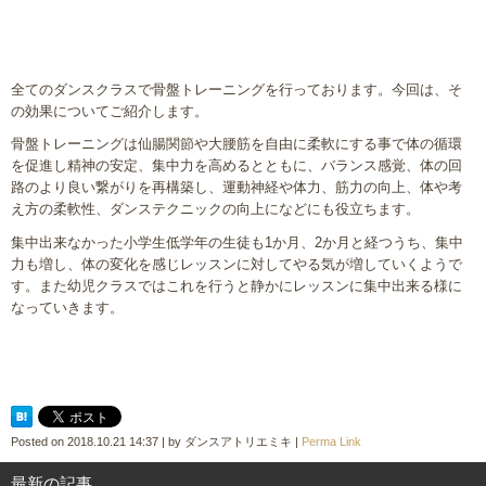
全てのダンスクラスで骨盤トレーニングを行っております。今回は、そ
の効果についてご紹介します。
骨盤トレーニングは仙腸関節や大腰筋を自由に柔軟にする事で体の循環
を促進し精神の安定、集中力を高めるとともに、バランス感覚、体の回
路のより良い繋がりを再構築し、運動神経や体力、筋力の向上、体や考
え方の柔軟性、ダンステクニックの向上になどにも役立ちます。
集中出来なかった小学生低学年の生徒も1か月、2か月と経つうち、集中
力も増し、体の変化を感じレッスンに対してやる気が増していくようで
す。また幼児クラスではこれを行うと静かにレッスンに集中出来る様に
なっていきます。
Posted on
2018.10.21 14:37
|
by
ダンスアトリエミキ
|
Perma Link
最新の記事