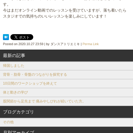
す。
今はまだオンライン動画でのレッスンを受けていますが、落ち着いたら
スタジオでの気持ちのいいレッスンを楽しみにしています！
Posted on
2020.10.27 23:59
|
by
ダンスアトリエミキ
|
Perma Link
最新の記事
帰国しました
背骨・肋骨・骨盤のつながりを探究する
10日間のワークショップを終えて
体と動きの学び
股関節から足先まで 痛みやしびれが続いていた方。
ブログカテゴリ
その他
月別アーカイブ