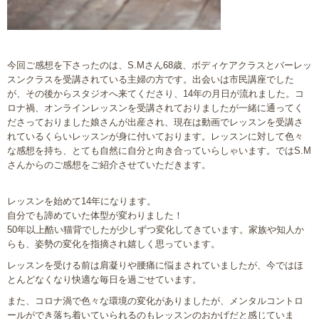
今回ご感想を下さったのは、S.Mさん68歳、ボディケアクラスとバーレッ
スンクラスを受講されている主婦の方です。出会いは市民講座でした
が、その後からスタジオへ来てくださり、14年の月日が流れました。コ
ロナ禍、オンラインレッスンを受講されておりましたが一緒に通ってく
ださっておりました娘さんが出産され、現在は動画でレッスンを受講さ
れているくらいレッスンが身に付いております。レッスンに対して色々
な感想を持ち、とても自然に自分と向き合っていらしゃいます。ではS.M
さんからのご感想をご紹介させていただきます。
レッスンを始めて14年になります。
自分でも諦めていた体型が変わりました！
50年以上酷い猫背でしたが少しずつ変化してきています。家族や知人か
らも、姿勢の変化を指摘され嬉しく思っています。
レッスンを受ける前は肩凝りや腰痛に悩まされていましたが、今ではほ
とんどなくなり快適な毎日を過ごせています。
また、コロナ渦で色々な環境の変化がありましたが、メンタルコントロ
ールができ落ち着いていられるのもレッスンのおかげだと感じていま