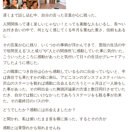
遅くまで話し込む中、自分の言った言葉が心に残った。
人間関係って凄く楽しいじゃない！とっても素敵な人もいるし、長〜い
お付き合いの中で、何となく感じてくる年月を重ねた重さ、信頼もある
し…
その言葉が心に残り、いくつかの事柄が浮かんできて、普段の生活の中
で垣間見える”人と成り”や”人との関係性”に感動していた事に気付いた。
こういったところに感動があったと気付いて日々の生活がグレードアッ
プしたように感じた。
この職業につき自分は心から感動しているものに出会っていないと、半
ば責任でも果たすかの様に南仏、アビニヨンのダンスフェスティバルへ
沢山のステージを観れば感動に出会えるだろうと一ヵ月ほど一人旅をし
た事があった。その時出会った舞踏評論家の方達と数日同行させていた
だき、自分では観にいけなかったであろうステージをも観る事が出来
た。その最終日のバスの中、
どうでしたか？感動には出会えましたか？
と聞かれ、私は俯いたまま首を横に振った。するとその方が
感動とは黄昏れかも知れませんね